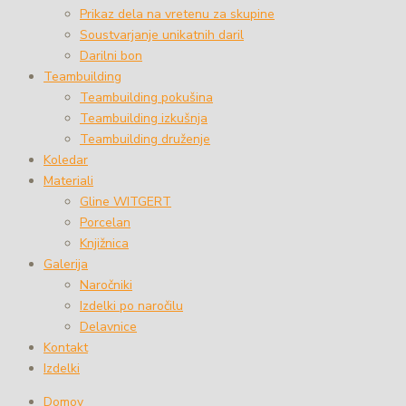
Prikaz dela na vretenu za skupine
Soustvarjanje unikatnih daril
Darilni bon
Teambuilding
Teambuilding pokušina
Teambuilding izkušnja
Teambuilding druženje
Koledar
Materiali
Gline WITGERT
Porcelan
Knjižnica
Galerija
Naročniki
Izdelki po naročilu
Delavnice
Kontakt
Izdelki
Domov