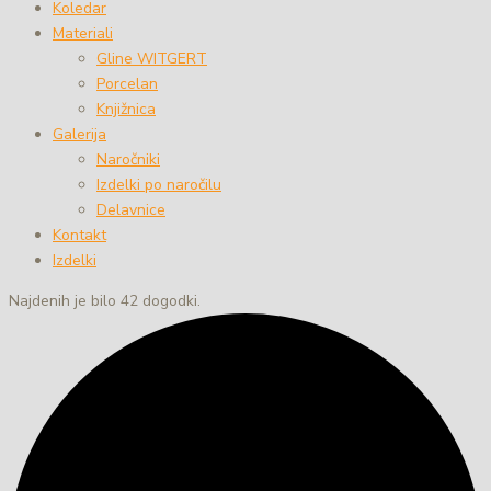
Koledar
Materiali
Gline WITGERT
Porcelan
Knjižnica
Galerija
Naročniki
Izdelki po naročilu
Delavnice
Kontakt
Izdelki
Najdenih je bilo 42 dogodki.