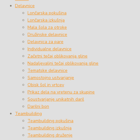
Delavnice
Lončarska pokušina
Lončarska izkušnja
Mala šola za otroke
Družinske delavnice
Delavnica za pare
Individualne delavnice
Začetni tečaj oblikovanja gline
Nadaljevaljni tečaj oblikovanja gline
Tematske delavnice
Samostojno ustvarjanje
Obisk šol in vrtcev
Prikaz dela na vretenu za skupine
Soustvarjanje unikatnih daril
Darilni bon
Teambuilding
Teambuilding pokušina
Teambuilding izkušnja
Teambuilding druženje