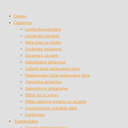
Domov
Delavnice
Lončarska pokušina
Lončarska izkušnja
Mala šola za otroke
Družinske delavnice
Delavnica za pare
Individualne delavnice
Začetni tečaj oblikovanja gline
Nadaljevaljni tečaj oblikovanja gline
Tematske delavnice
Samostojno ustvarjanje
Obisk šol in vrtcev
Prikaz dela na vretenu za skupine
Soustvarjanje unikatnih daril
Darilni bon
Teambuilding
Teambuilding pokušina