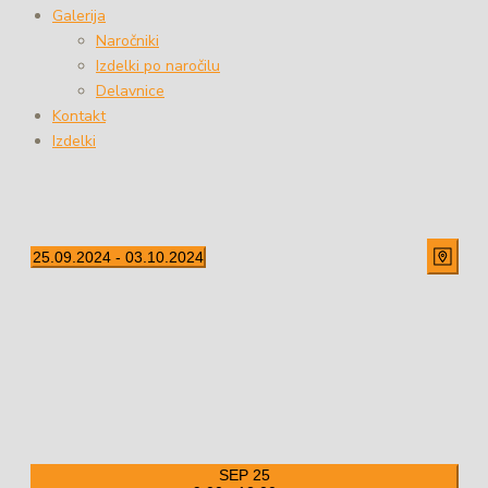
Galerija
Naročniki
Izdelki po naročilu
Delavnice
Kontakt
Izdelki
Pogled
Dogodek
25.09.2024
 - 
03.10.2024
Pogledi
ZEMLJE
Izberite
Navigacije
Naviga
datum.
SEP
25