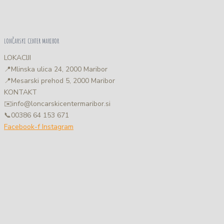
LONČARSKI CENTER MARIBOR
LOKACIJI
📍
Mlinska ulica 24, 2000 Maribor
📍
Mesarski prehod 5, 2000 Maribor
KONTAKT
✉️
info@loncarskicentermaribor.si
📞
00386 64 153 671
Facebook-f
Instagram