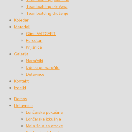
Teambuilding izkušnja
Teambuilding druženje
Koledar
Materiali
Gline WITGERT
Porcelan
Knjižnica
Galerija
Naročniki
Izdelki po naročilu
Delavnice
Kontakt
Izdelki
Domov
Delavnice
Lončarska pokušina
Lončarska izkušnja
Mala šola za otroke