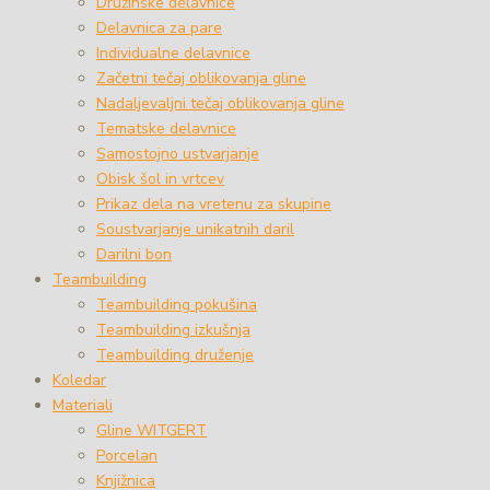
Družinske delavnice
Delavnica za pare
Individualne delavnice
Začetni tečaj oblikovanja gline
Nadaljevaljni tečaj oblikovanja gline
Tematske delavnice
Samostojno ustvarjanje
Obisk šol in vrtcev
Prikaz dela na vretenu za skupine
Soustvarjanje unikatnih daril
Darilni bon
Teambuilding
Teambuilding pokušina
Teambuilding izkušnja
Teambuilding druženje
Koledar
Materiali
Gline WITGERT
Porcelan
Knjižnica