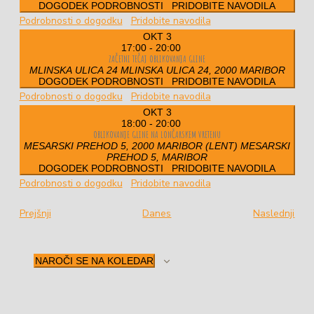
DOGODEK PODROBNOSTI
PRIDOBITE NAVODILA
Podrobnosti o dogodku
Pridobite navodila
OKT
3
17:00
-
20:00
ZAČETNI TEČAJ OBLIKOVANJA GLINE
MLINSKA ULICA 24
MLINSKA ULICA 24, 2000 MARIBOR
DOGODEK PODROBNOSTI
PRIDOBITE NAVODILA
Podrobnosti o dogodku
Pridobite navodila
OKT
3
18:00
-
20:00
OBLIKOVANJE GLINE NA LONČARSKEM VRETENU
MESARSKI PREHOD 5, 2000 MARIBOR (LENT)
MESARSKI
PREHOD 5, MARIBOR
DOGODEK PODROBNOSTI
PRIDOBITE NAVODILA
Podrobnosti o dogodku
Pridobite navodila
Dogodki
Dog
Prejšnji
Danes
Naslednji
NAROČI SE NA KOLEDAR