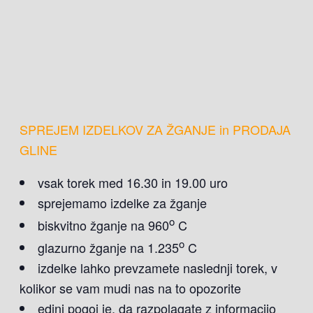
SPREJEM IZDELKOV ZA ŽGANJE in PRODAJA
GLINE
vsak torek med 16.30 in 19.00 uro
sprejemamo izdelke za žganje
o
biskvitno žganje na 960
C
o
glazurno žganje na 1.235
C
izdelke lahko prevzamete naslednji torek, v
kolikor se vam mudi nas na to opozorite
edini pogoj je, da razpolagate z informacijo