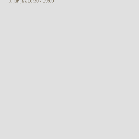
9. junija //16:30
-
19:00