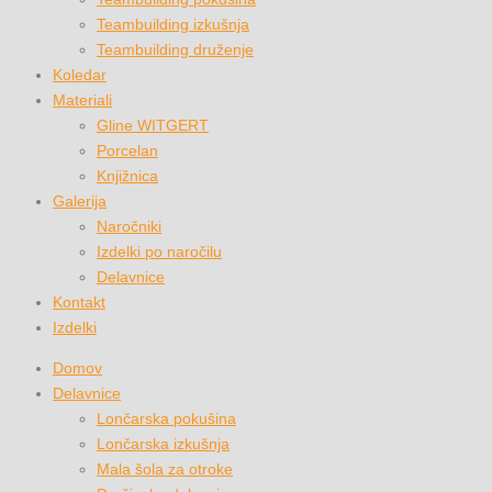
Teambuilding izkušnja
Teambuilding druženje
Koledar
Materiali
Gline WITGERT
Porcelan
Knjižnica
Galerija
Naročniki
Izdelki po naročilu
Delavnice
Kontakt
Izdelki
Domov
Delavnice
Lončarska pokušina
Lončarska izkušnja
Mala šola za otroke