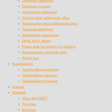
Družinske delavnice
Delavnica za pare
Individualne delavnice
Začetni tečaj oblikovanja gline
Nadaljevaljni tečaj oblikovanja gline
Tematske delavnice
Samostojno ustvarjanje
Obisk šol in vrtcev
Prikaz dela na vretenu za skupine
Soustvarjanje unikatnih daril
Darilni bon
Teambuilding
Teambuilding pokušina
Teambuilding izkušnja
Teambuilding druženje
Koledar
Materiali
Gline WITGERT
Porcelan
Knjižnica