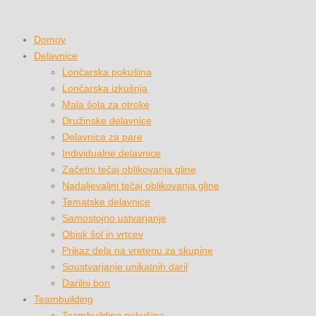
Domov
Delavnice
Lončarska pokušina
Lončarska izkušnja
Mala šola za otroke
Družinske delavnice
Delavnica za pare
Individualne delavnice
Začetni tečaj oblikovanja gline
Nadaljevaljni tečaj oblikovanja gline
Tematske delavnice
Samostojno ustvarjanje
Obisk šol in vrtcev
Prikaz dela na vretenu za skupine
Soustvarjanje unikatnih daril
Darilni bon
Teambuilding
Teambuilding pokušina