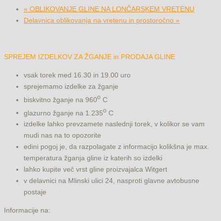
«
OBLIKOVANJE GLINE NA LONČARSKEM VRETENU
Delavnica oblikovanja na vretenu in prostoročno
»
SPREJEM IZDELKOV ZA ŽGANJE in PRODAJA GLINE
vsak torek med 16.30 in 19.00 uro
sprejemamo izdelke za žganje
o
biskvitno žganje na 960
C
o
glazurno žganje na 1.235
C
izdelke lahko prevzamete naslednji torek, v kolikor se vam
mudi nas na to opozorite
edini pogoj je, da razpolagate z informacijo kolikšna je max.
temperatura žganja gline iz katerih so izdelki
lahko kupite več vrst gline proizvajalca Witgert
v delavnici na Mlinski ulici 24, nasproti glavne avtobusne
postaje
Informacije na: