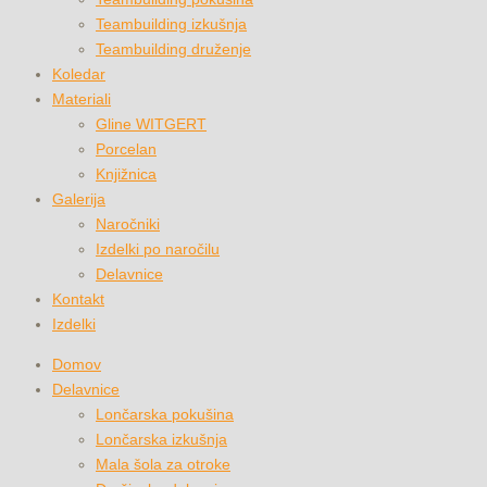
Teambuilding izkušnja
Teambuilding druženje
Koledar
Materiali
Gline WITGERT
Porcelan
Knjižnica
Galerija
Naročniki
Izdelki po naročilu
Delavnice
Kontakt
Izdelki
Domov
Delavnice
Lončarska pokušina
Lončarska izkušnja
Mala šola za otroke