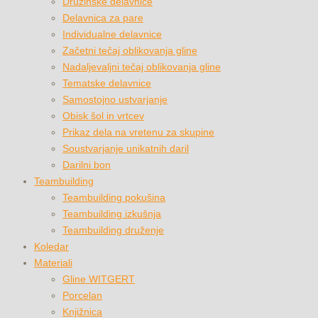
Družinske delavnice
Delavnica za pare
Individualne delavnice
Začetni tečaj oblikovanja gline
Nadaljevaljni tečaj oblikovanja gline
Tematske delavnice
Samostojno ustvarjanje
Obisk šol in vrtcev
Prikaz dela na vretenu za skupine
Soustvarjanje unikatnih daril
Darilni bon
Teambuilding
Teambuilding pokušina
Teambuilding izkušnja
Teambuilding druženje
Koledar
Materiali
Gline WITGERT
Porcelan
Knjižnica