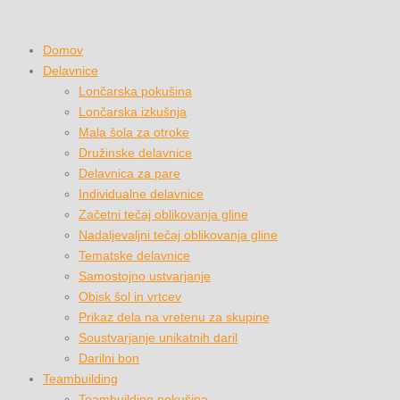
Domov
Delavnice
Lončarska pokušina
Lončarska izkušnja
Mala šola za otroke
Družinske delavnice
Delavnica za pare
Individualne delavnice
Začetni tečaj oblikovanja gline
Nadaljevaljni tečaj oblikovanja gline
Tematske delavnice
Samostojno ustvarjanje
Obisk šol in vrtcev
Prikaz dela na vretenu za skupine
Soustvarjanje unikatnih daril
Darilni bon
Teambuilding
Teambuilding pokušina