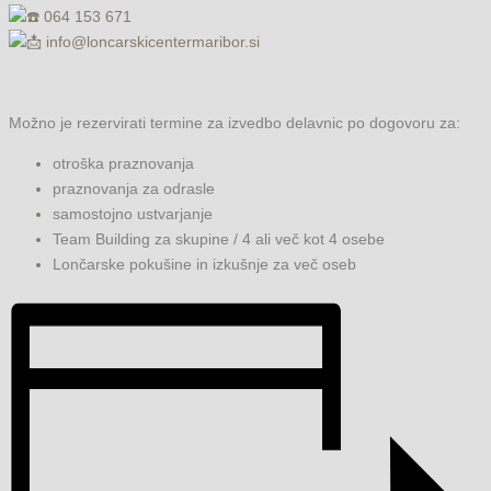
064 153 671
info@loncarskicentermaribor.si
Možno je rezervirati termine za izvedbo delavnic po dogovoru za:
otroška praznovanja
praznovanja za odrasle
samostojno ustvarjanje
Team Building za skupine / 4 ali več kot 4 osebe
Lončarske pokušine in izkušnje za več oseb