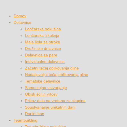
Domov
Delavnice
Lončarska pokušina
Lončarska izkušnja
Mala šola za otroke
Družinske delavnice
Delavnica za pare
Individualne delavnice
Začetni tečaj oblikovanja gline
Nadaljevaljni tečaj oblikovanja gline
Tematske delavnice
Samostojno ustvarjanje
Obisk šol in vrtcev
Prikaz dela na vretenu za skupine
Soustvarjanje unikatnih daril
Darilni bon
Teambuilding
Teambuilding pokušina