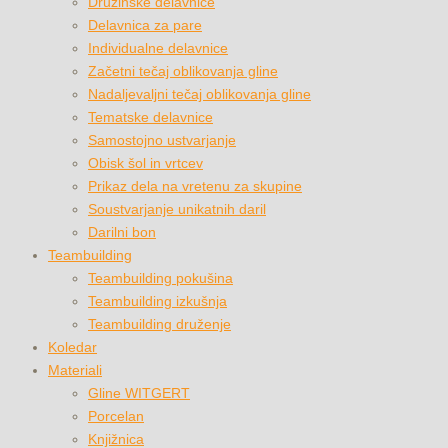
Družinske delavnice
Delavnica za pare
Individualne delavnice
Začetni tečaj oblikovanja gline
Nadaljevaljni tečaj oblikovanja gline
Tematske delavnice
Samostojno ustvarjanje
Obisk šol in vrtcev
Prikaz dela na vretenu za skupine
Soustvarjanje unikatnih daril
Darilni bon
Teambuilding
Teambuilding pokušina
Teambuilding izkušnja
Teambuilding druženje
Koledar
Materiali
Gline WITGERT
Porcelan
Knjižnica