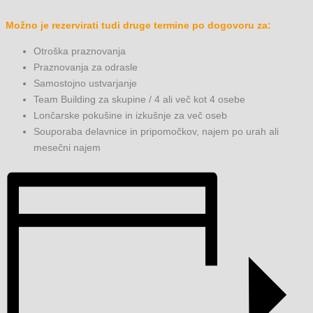
Možno je rezervirati tudi druge termine po dogovoru za:
Otroška praznovanja
Praznovanja za odrasle
Samostojno ustvarjanje
Team Building za skupine / 4 ali več kot 4 osebe
Lončarske pokušine in izkušnje za več oseb
Souporaba delavnice in pripomočkov, najem po urah ali
mesečni najem