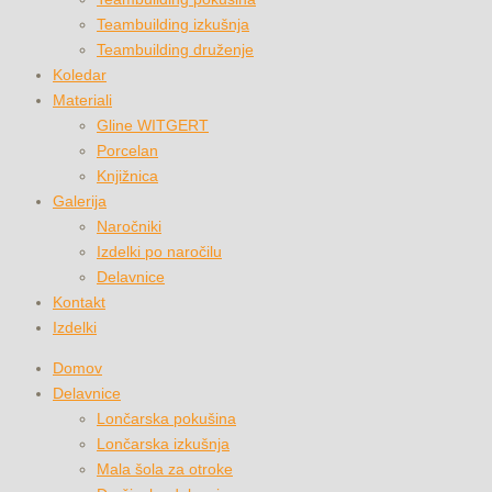
Teambuilding izkušnja
Teambuilding druženje
Koledar
Materiali
Gline WITGERT
Porcelan
Knjižnica
Galerija
Naročniki
Izdelki po naročilu
Delavnice
Kontakt
Izdelki
Domov
Delavnice
Lončarska pokušina
Lončarska izkušnja
Mala šola za otroke