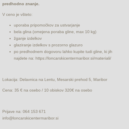
predhodno znanje.
V ceno je všteto:
uporaba pripomočkov za ustvarjanje
bela glina (omejena poraba gline, max 10 kg)
žganje izdelkov
glaziranje izdelkov s prozorno glazuro
po predhodnem dogovoru lahko kupite tudi gline, ki jih
najdete na: https://loncarskicentermaribor.si/materiali/
Lokacija: Delavnica na Lentu, Mesarski prehod 5, Maribor
Cena: 35 € na osebo / 10 obiskov 320€ na osebo
Prijave na: 064 153 671
info@loncarskicentermaribor.si